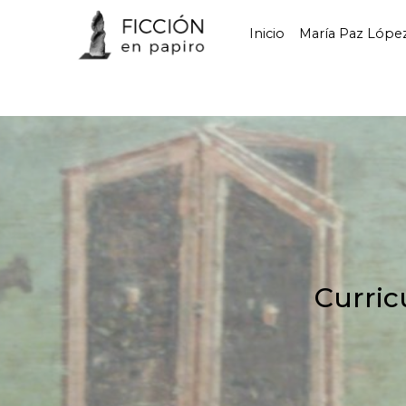
Inicio
María Paz Lópe
Curri