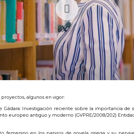
s proyectos, algunos en vigor:
e Gádara: Investigación reciente sobre la importancia de sus
iento europeo antiguo y moderno (GVPRE/2008/202) Entidad
to femenino en los papiros de novela griega y su perviven