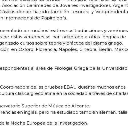
ia. Asociación Ganimedes de Jóvenes investigadores, Argent
Clásicos donde ha sido también Tesorera y Vicepresiden
ón Internacional de Papirología.
resentado en muchos teatros sus traducciones y versiones 
nas de estas versiones se han adaptado a otras lenguas de
ganizado cursos sobre teoría y práctica del drama griego.
ación en Oxford, Florencia, Nápoles, Ginebra, Berlín, Méxi
espondientes al área de Filología Griega de la Universidad 
y Coordinadora de las pruebas EBAU durante muchos años.
ltura clásica grecolatina en la sociedad a través de charlas, 
ervatorio Superior de Música de Alicante.
ferencias en inglés, pero ha estudiado también alemán, itali
de la Noche Europea de la Investigación.