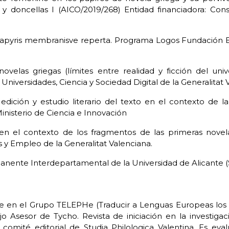
 y doncellas I (AICO/2019/268) Entidad financiadora: Cons
apyris membranisve reperta. Programa Logos Fundación BB
ovelas griegas (límites entre realidad y ficción del un
Universidades, Ciencia y Sociedad Digital de la Generalitat
 edición y estudio literario del texto en el contexto de la
nisterio de Ciencia e Innovación
en el contexto de los fragmentos de las primeras novela
 y Empleo de la Generalitat Valenciana.
anente Interdepartamental de la Universidad de Alicante (S
nte en el Grupo TELEPHe (Traducir a Lenguas Europeas los
 Asesor de Tycho. Revista de iniciación en la investigaci
 comité editorial de Studia Philologica Valentina. Es evalu