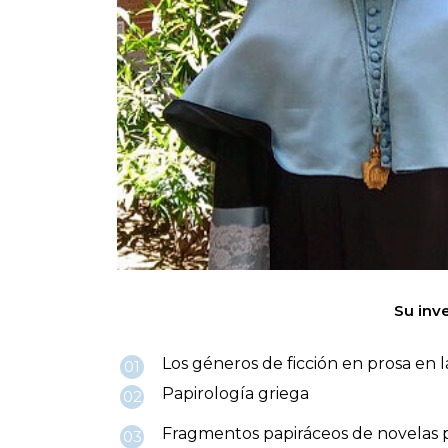
Su inv
Los géneros de ficción en prosa en la
01
Papirología griega
02
Fragmentos papiráceos de novelas p
03