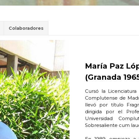
Colaboradores
María Paz Ló
(Granada 196
Cursó la Licenciatura
Complutense de Madrid
llevó por título Fra
dirigida por el Pro
Universidad Comp
Sobresaliente cum lau
En 1989, empieza a 