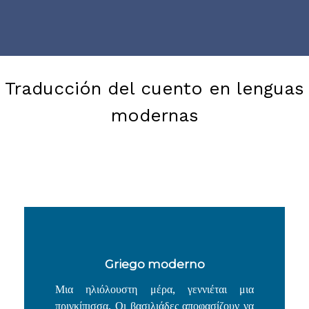
Traducción del cuento en lenguas
modernas
Griego moderno
Μια ηλιόλουστη μέρα, γεννιέται μια
πριγκίπισσα. Οι βασιλιάδες αποφασίζουν να
της δώσουν το όνομα Καλιγόνη, που
σημαίνει «από καλή οικογένεια». Η μητέρα
ντύνει την όμορφη κόρη της με πανέμορφες