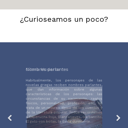
¿Curioseamos un poco?
Nombres parlantes
Habitualmente, los personajes de las
novelas griegas reciben nombres parlantes,
que dan información sobre algunas
características de los personajes: las
circunstancias de su nacimiento, rasgos
físicos, personalidad, profesión, etc. Se
trata de un recurso típico de los cuentos y
de la literatura popular. Todos recordamos
a Caperucita Roja, Blancanieves, Garbancito,
El gato con botas, la Bella durmiente…