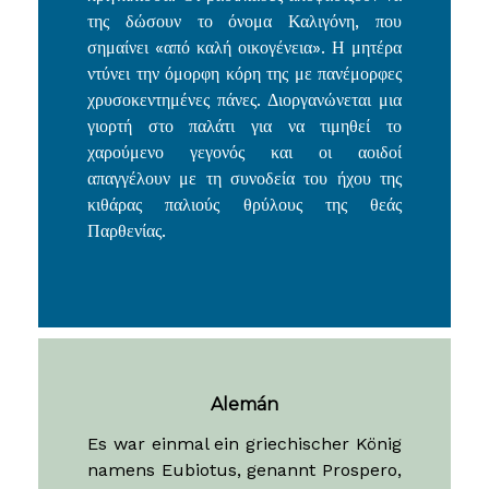
χρυσοκεντημένες πάνες. Διοργανώνεται μια
γιορτή στο παλάτι για να τιμηθεί το
χαρούμενο γεγονός και οι αοιδοί
απαγγέλουν με τη συνοδεία του ήχου της
κιθάρας παλιούς θρύλους της θεάς
Παρθενίας.
Alemán
Es war einmal ein griechischer König
namens Eubiotus, genannt Prospero,
der in einem Palast in Olbia, an den
Ufern des Flusses Boristhenes, an
der Mündung des Schwarzen