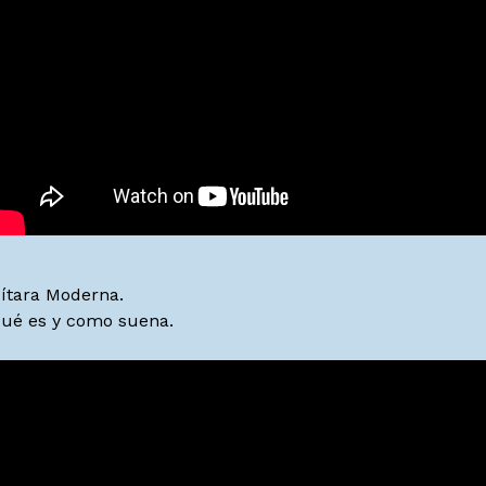
rpheu de Lira - Death Trip Serenade - Ítalo Sampaio