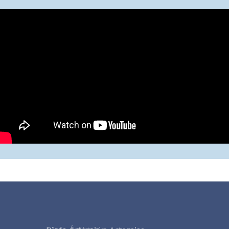
pyros Giasafakis - Seikilos Epitaph