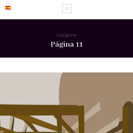
Calígone
Página 11