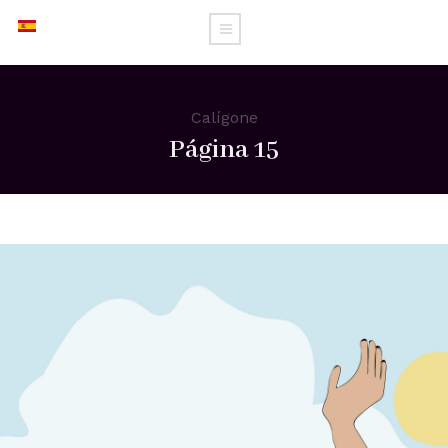
Calígone
Página 15