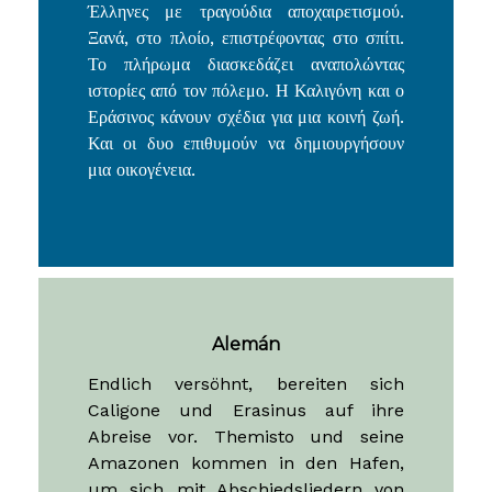
μια οικογένεια.
Alemán
Endlich versöhnt, bereiten sich
Caligone und Erasinus auf ihre
Abreise vor. Themisto und seine
Amazonen kommen in den Hafen,
um sich mit Abschiedsliedern von
den Griechen zu verabschieden.
Wieder auf dem Schiff, auf dem Weg
nach Hause, amüsiert sich die
Mannschaft mit Anekdoten aus dem
Krieg. Caligone und Erasinus