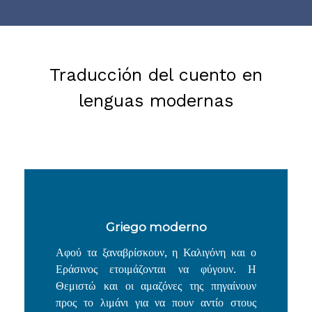
lenguas modernas
Griego moderno
Αφού τα ξαναβρίσκουν, η Καλιγόνη και ο
Εράσινος ετοιμάζονται να φύγουν. Η
Θεμιστώ και οι αμαζόνες της πηγαίνουν
προς το λιμάνι για να πουν αντίο στους
Έλληνες με τραγούδια αποχαιρετισμού.
Ξανά, στο πλοίο, επιστρέφοντας στο σπίτι.
Το πλήρωμα διασκεδάζει αναπολώντας
ιστορίες από τον πόλεμο. Η Καλιγόνη και ο
Εράσινος κάνουν σχέδια για μια κοινή ζωή.
Και οι δυο επιθυμούν να δημιουργήσουν