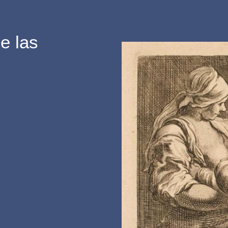
 bizancio:
s