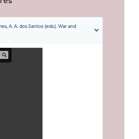
res"
es, A. A. dos Santos (eds.). War and