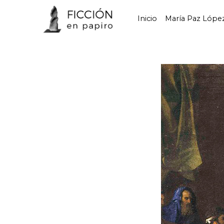
Inicio
María Paz Lópe