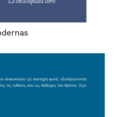
odernas
α του ανακοινώσει με αυστηρή φωνή: «Εκδηλώνονται
βεις τις ευθύνες σου ως διάδοχος του θρόνου. Εγώ