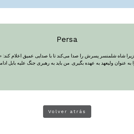
Persa
یرا شاه شلمنسر پسرش را صدا می‌کند تا با صدایی عمیق اعلام کند: « در
به عنوان ولیعهد به عهده بگیری. من باید به رهبری جنگ علیه بابل ادام
Volver atrás