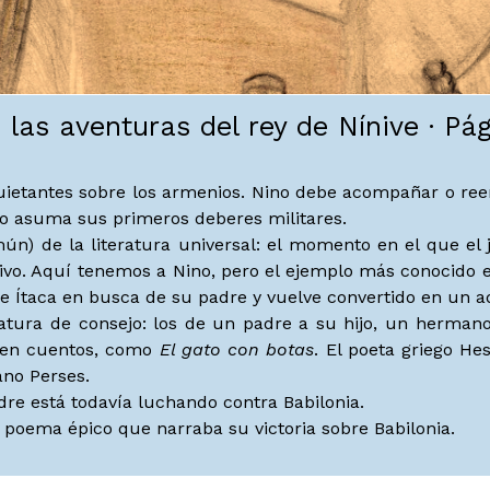
 las aventuras del rey de Nínive · Pá
inquietantes sobre los armenios. Nino debe acompañar o r
ino asuma sus primeros deberes militares.
ún) de la literatura universal: el momento en el que el 
o. Aquí tenemos a Nino, pero el ejemplo más conocido es 
 Ítaca en busca de su padre y vuelve convertido en un adu
eratura de consejo: los de un padre a su hijo, un herm
s en cuentos, como
El gato con botas
. El poeta griego H
ano Perses.
dre está todavía luchando contra Babilonia.
poema épico que narraba su victoria sobre Babilonia.