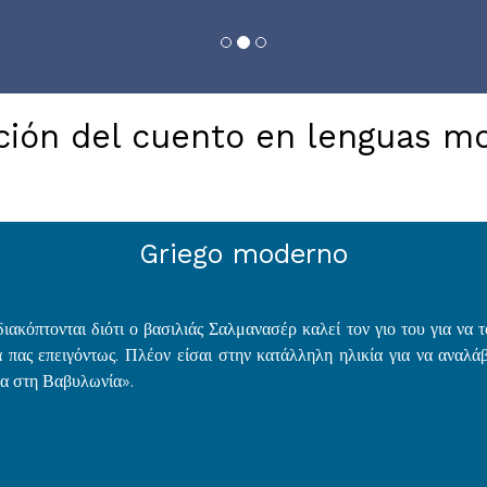
ción del cuento en lenguas m
Griego moderno
διακόπτονται διότι ο βασιλιάς Σαλμανασέρ καλεί τον γιο του για ν
 πας επειγόντως. Πλέον είσαι στην κατάλληλη ηλικία για να αναλά
ια στη Βαβυλωνία».