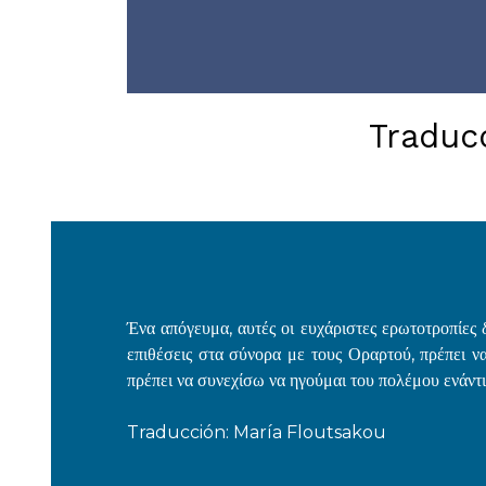
Traduc
Ένα απόγευμα, αυτές οι ευχάριστες ερωτοτροπίες 
επιθέσεις στα σύνορα με τους Οραρτού, πρέπει να
πρέπει να συνεχίσω να ηγούμαι του πολέμου ενάντ
Traducción: María Floutsakou