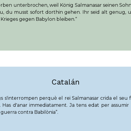
ben unterbrochen, weil König Salmanasar seinen Sohn
tu, du musst sofort dorthin gehen. Ihr seid alt genug
Krieges gegen Babylon bleiben.“
Catalán
s s'interrompen perquè el rei Salmanasar crida el seu fi
. Has d'anar immediatament. Ja tens edat per assumir 
 guerra contra Babilònia”.