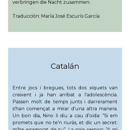
verbringen die Nacht zusammen.
Traducción: María José Escurís García
Catalán
Entre jocs i bregues, tots dos xiquets van
creixent i ja han arribat a l'adolescència.
Passen molt de temps junts i darrerament
s'han començat a mirar d'una altra manera.
Un bon dia, Nino li diu a cau d’oïda: “Si em
promets que no te’n riuràs, et dic un secret:
m'he enamorat de tu”. La noia respon: “A mi