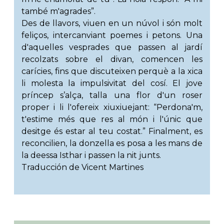
també m'agrades”.
Des de llavors, viuen en un núvol i són molt
feliços, intercanviant poemes i petons. Una
d'aquelles vesprades que passen al jardí
recolzats sobre el divan, comencen les
carícies, fins que discuteixen perquè a la xica
li molesta la impulsivitat del cosí. El jove
príncep s’alça, talla una flor d'un roser
proper i li l'ofereix xiuxiuejant: “Perdona'm,
t'estime més que res al món i l'únic que
desitge és estar al teu costat.” Finalment, es
reconcilien, la donzella es posa a les mans de
la deessa Isthar i passen la nit junts.
Traducción de Vicent Martines