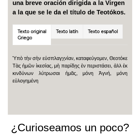
una breve oración dirigida a la Virgen
a la que se le da el título de Teotókos.
Texto original
Texto latín
Texto español
Griego
Ὑπὸ τὴν σὴν εὐσπλαγχνίαν, καταφεύγομεν, Θεοτόκε
Τὰς ἡμῶν ἱκεσίας, μὴ παρίδῃς ἐν περιστάσει, ἀλλ ἐκ
κινδύνων λύτρωσαι ἡμᾶς, μόνη Ἁγνή, μόνη
εὐλογημένη
¿Curioseamos un poco?