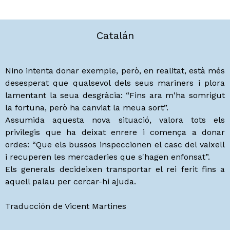
Catalán
Nino intenta donar exemple, però, en realitat, està més
desesperat que qualsevol dels seus mariners i plora
lamentant la seua desgràcia: “Fins ara m'ha somrigut
la fortuna, però ha canviat la meua sort”.
Assumida aquesta nova situació, valora tots els
privilegis que ha deixat enrere i comença a donar
ordes: “Que els bussos inspeccionen el casc del vaixell
i recuperen les mercaderies que s'hagen enfonsat”.
Els generals decideixen transportar el rei ferit fins a
aquell palau per cercar-hi ajuda.
Traducción de Vicent Martines