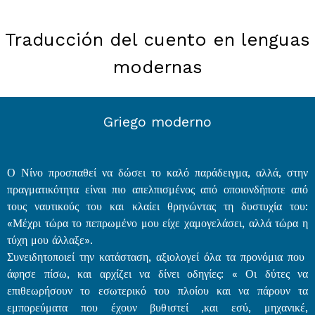
Traducción del cuento en lenguas
modernas
Griego moderno
Ο Νίνο προσπαθεί να δώσει το καλό παράδειγμα, αλλά, στην
πραγματικότητα είναι πιο απελπισμένος από οποιονδήποτε από
τους ναυτικούς του και κλαίει θρηνώντας τη δυστυχία του:
«Μέχρι τώρα το πεπρωμένο μου είχε χαμογελάσει, αλλά τώρα η
τύχη μου άλλαξε».
Συνειδητοποιεί την κατάσταση, αξιολογεί όλα τα προνόμια που
άφησε πίσω, και αρχίζει να δίνει οδηγίες: « Οι δύτες να
επιθεωρήσουν το εσωτερικό του πλοίου και να πάρουν τα
εμπορεύματα που έχουν βυθιστεί ,και εσύ, μηχανικέ,