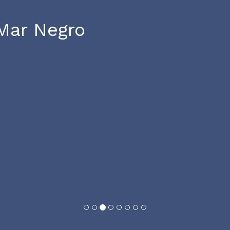
,
ío Dniéper