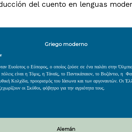
ducción del cuento en lenguas mode
Griego moderno
ν
ταν Ευοίοτος ο Εύπορος, ο οποίος ζούσε σε ένα παλάτι στην Όλμπια
λεις είναι η Τόμις, η Τάναϊς, το Παντικάπαιον, το Βυζάντιο, η Φα
υθική Κολχίδα, προορισμός του Ιάσωνα και των αργοναυτών. Οι Έλλ
ωρίζουν οι Σκύθοι, φόβητρο για την αγριότητα τους.
Alemán