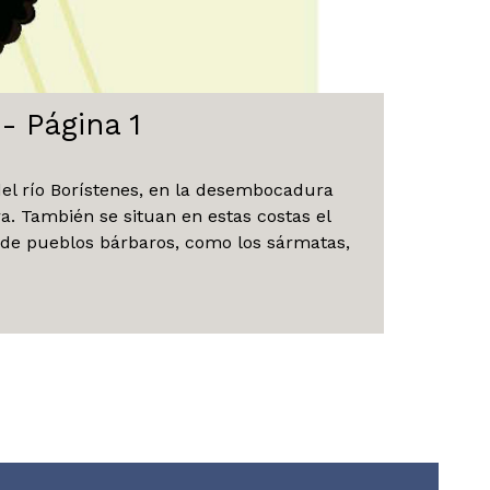
- Página 1
 del río Borístenes, en la desembocadura
a. También se situan en estas costas el
s de pueblos bárbaros, como los sármatas,