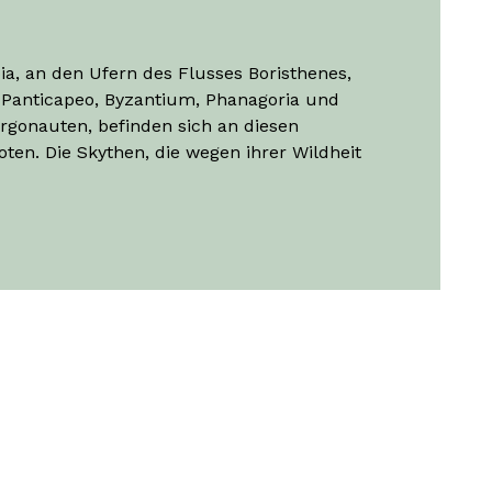
ia, an den Ufern des Flusses Boristhenes,
 Panticapeo, Byzantium, Phanagoria und
rgonauten, befinden sich an diesen
en. Die Skythen, die wegen ihrer Wildheit