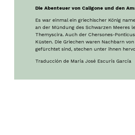
Die Abenteuer von Caligone und den A
Es war einmal ein griechischer König name
an der Mündung des Schwarzen Meeres lebt
Themyscira. Auch der Chersones-Ponticus 
Küsten. Die Griechen waren Nachbarn von 
gefürchtet sind, stechen unter ihnen hervo
Traducción de María José Escurís García