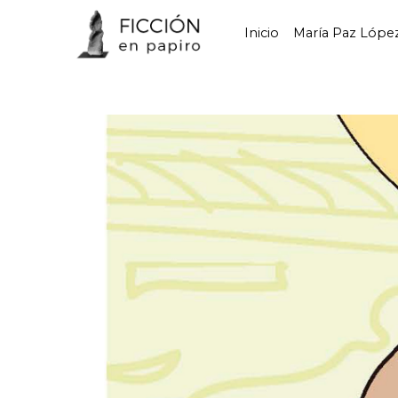
Inicio
María Paz Lópe