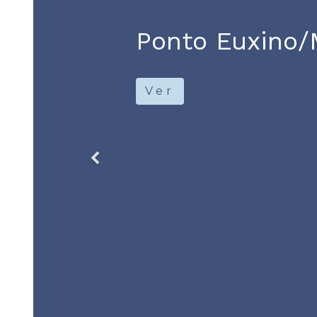
Río Borístenes
actualmente R
Ver