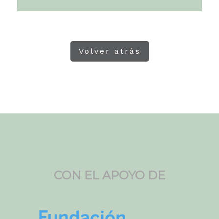
Gemeinsam werden wir stärker sein
und unsere Feinde besiegen. Endlich
werden wir in Frieden leben können,“
ruft sie ihnen zu.
Volver atrás