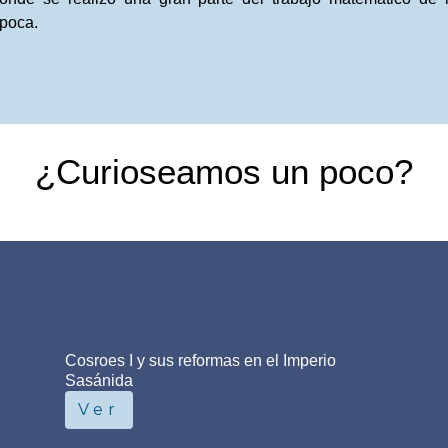
poca.
¿Curioseamos un poco?
Cosroes I y sus reformas en el Imperio
El Imperio sasánida, c. 620 d. C.
Sasánida
Ver
Ver