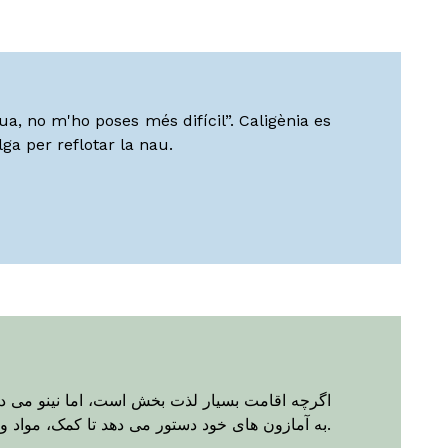
a, no m'ho poses més difícil”. Caligènia es
ga per reflotar la nau.
اگرچه اقامت بسیار لذت بخش است، اما نینو می داند
به آمازون های خود دستور می دهد تا کمک، مواد و هر آنچه را که برای شناور کردن کشتی لازم است در اختیار آشوری ها قرار دهند.