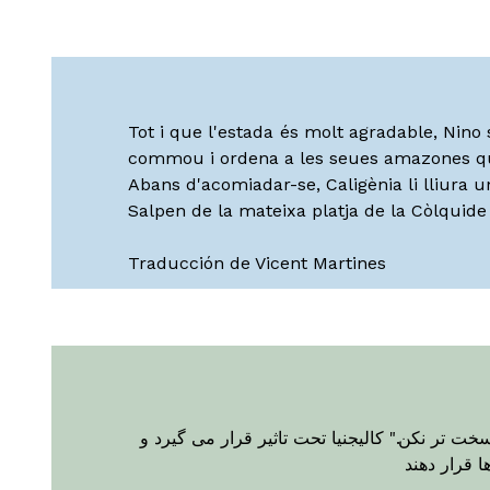
Tot i que l'estada és molt agradable, Nino
commou i ordena a les seues amazones que p
Abans d'acomiadar-se, Caligènia li lliura un
Salpen de la mateixa platja de la Còlquid
Traducción de Vicent Martines
خت تر نکن." کالیجنیا تحت تاثیر قرار می گیرد و