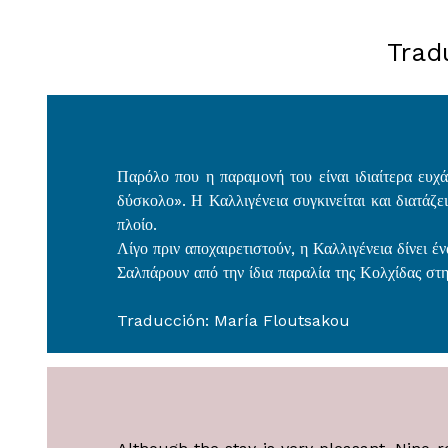
Trad
Παρόλο που η παραμονή του είναι ιδιαίτερα ευχά
δύσκολο». Η Καλλιγένεια συγκινείται και διατάζει
πλοίο.
Λίγο πριν αποχαιρετιστούν, η Καλλιγένεια δίνει 
Σαλπάρουν από την ίδια παραλία της Κολχίδας στη
Traducción: María Floutsakou