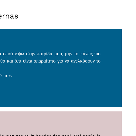
ernas
α επιστρέψω στην πατρίδα μου, μην το κάνεις πιο
θά και ό,τι είναι απαραίτητο για να ανελκύσουν το
ε το».