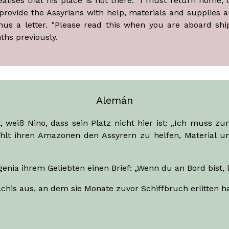
ealises that his place is not there: "I must return home, 
vide the Assyrians with help, materials and supplies and
Ninus a letter. "Please read this when you are aboard sh
hs previously.
Alemán
 weiß Nino, dass sein Platz nicht hier ist: „Ich muss 
iehlt ihren Amazonen den Assyrern zu helfen, Material u
genia ihrem Geliebten einen Brief: „Wenn du an Bord bist, li
chis aus, an dem sie Monate zuvor Schiffbruch erlitten ha