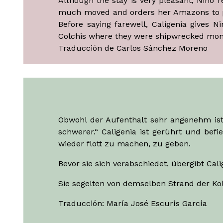
Although the stay is very pleasant, Nino r
much moved and orders her Amazons to pro
Before saying farewell, Caligenia gives 
Colchis where they were shipwrecked mont
Traducción de Carlos Sánchez Moreno
Obwohl der Aufenthalt sehr angenehm ist,
schwerer.“ Caligenia ist gerührt und bef
wieder flott zu machen, zu geben.
Bevor sie sich verabschiedet, übergibt Cali
Sie segelten von demselben Strand der Kol
Traducción: María José Escurís García