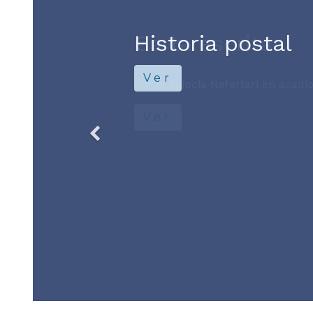
Carta escrita
Por la egipcia Nefertari en acadio 
Ver