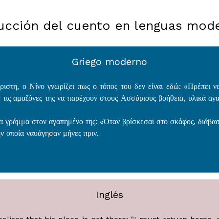
ucción del cuento en lenguas mod
Griego moderno
ριστη, ο Νίνο γνωρίζει πως ο τόπος του δεν είναι εδώ: «Πρέπει ν
 τις αμαζόνες της να παρέχουν στους Ασσύριους βοήθεια, υλικά αγα
ένα γράμμα στον αγαπημένο της: «Όταν βρίσκεσαι στο σκάφος, διάβασ
ν οποία ναυάγησαν μήνες πριν.
Inglés