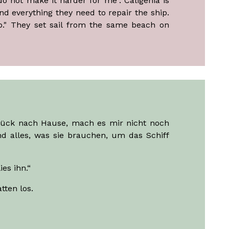
do not make it harder for me". Caligenia is
 everything they need to repair the ship.
ip." They set sail from the same beach on
zurück nach Hause, mach es mir nicht noch
nd alles, was sie brauchen, um das Schiff
es ihn.“
tten los.