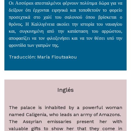
Οι Ασσύριοι απεσταλμένοι φέρνουν πολύτιμα δώρα για να
δείξουν ότι έρχονται ειρηνικά και τοποθετούν το φορείο
προσεχτικά στο χαλί του σαλονιού όπου βρίσκεται ο
θρόνος. Η Καλλιγένεια ακούει την ιστορία του ναυαγίου
και, συγκινημένη από την κατάσταση του αρρώστου,
αποφασίζει να τον φιλοξενήσει και να τον θέσει υπό την
φροντίδα των γιατρών της.
Traducción: María Floutsakou
Inglés
The palace is inhabited by a powerful woman
named Caligenia, who leads an army of Amazons.
The Assyrian emissaries present her with
valuable gifts to show her that they come in